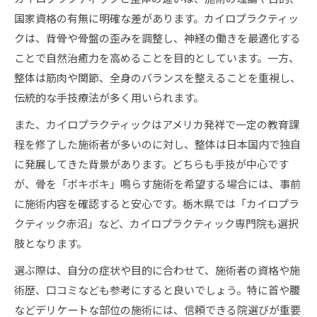
カイロプラクティック選びで重視すべきポイン
国家資格の有無に明確な差があります。カイロプラクティッ
ト
クは、背骨や骨盤の歪みを調整し、神経の働きを最適化する
施術時の服装やブラジャー対策を徹底解説
ことで自然治癒力を高めることを目的としています。一方、
カイロプラクティック施術時の服装の選び方
整体は筋肉や関節、全身のバランスを整えることを重視し、
カイロプラクティックでブラジャーは外すべ
伝統的な手技療法が多く用いられます。
き？
また、カイロプラクティックはアメリカ発祥で一定の教育課
動きやすい服装でカイロ施術を快適に受けるコ
程を修了した施術者が多いのに対し、整体は日本国内で独自
ツ
に発展してきた背景があります。どちらも手技が中心です
カイロプラクティック施術前の服装マナーまと
が、骨を「ボキボキ」鳴らす施術を希望する場合には、事前
め
に施術内容を確認すると安心です。栃木県では「カイロプラ
カイロプラクティック施術時の恥ずかしさ対策
クティック赤沼」など、カイロプラクティック専門院も選択
料金や保険適用などカイロの費用感まとめ
肢となります。
カイロプラクティックの料金相場と目安
選ぶ際は、自分の症状や目的に合わせて、施術者の資格や施
カイロプラクティックは保険適用される？
術歴、口コミなども参考にすると良いでしょう。特に首や腰
などデリケートな部位の施術には、信頼できる院選びが重要
費用面からみるカイロプラクティックの選び方