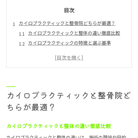
目次
カイロプラクティックと整骨院どちらが最適？
カイロプラクティックと整体の違い徹底比較
カイロプラクティックの特徴と選ぶ基準
慢性的な首肩こりにカイロは効果的？
カイロプラクティックで期待できる改善例
整体とカイロプラクティックの適応症比較
安心感で選びたい栃木県の施術院の見極め方
カイロプラクティック院の安心基準を解説
カイロプラクティックと整骨院ど
カイロプラクティック施術院の専門性に注目
ちらが最適？
カイロプラクティックの初回カウンセリングの
重要性
カイロプラクティックと整体の違い徹底比較
カイロプラクティック施術の安全性と配慮点
カイロプラクティックと整体の違いは、施術の理論や目的、