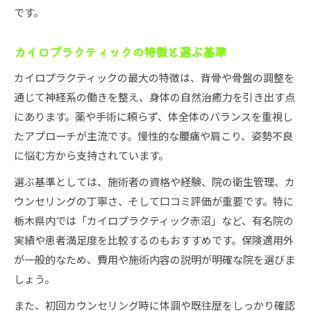
です。
カイロプラクティックの料金形態と回数券の有
無
カイロプラクティックの特徴と選ぶ基準
カイロプラクティック初診料や追加費用の注意
点
カイロプラクティックの最大の特徴は、背骨や骨盤の調整を
通じて神経系の働きを整え、身体の自然治癒力を引き出す点
カイロプラクティックの禁忌と注意点とは
にあります。薬や手術に頼らず、体全体のバランスを重視し
カイロプラクティックに適さない症状を解説
たアプローチが主流です。慢性的な腰痛や肩こり、姿勢不良
カイロプラクティック施術前に確認すべき禁忌
に悩む方から支持されています。
カイロプラクティックのリスクと注意事項
選ぶ基準としては、施術者の資格や経験、院の衛生管理、カ
安全なカイロプラクティック利用のためのポイ
ウンセリングの丁寧さ、そして口コミ評価が重要です。特に
ント
栃木県内では「カイロプラクティック赤沼」など、有名院の
禁忌症例とカイロプラクティック施術の関係性
実績や患者満足度を比較するのもおすすめです。保険適用外
自分に合う施術選びのコツと安全な通い方
が一般的なため、費用や施術内容の説明が明確な院を選びま
カイロプラクティック選びで重視したい基準
しょう。
カイロプラクティックと自分の症状の相性を検
また、初回カウンセリング時に体調や既往歴をしっかり確認