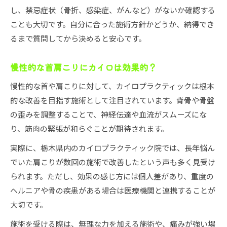
証
し、禁忌症状（骨折、感染症、がんなど）がないか確認する
無理なく続けられるカイロプラクティック活用
ことも大切です。自分に合った施術方針かどうか、納得でき
法
るまで質問してから決めると安心です。
安全にカイロプラクティックへ通うための心得
慢性的な首肩こりにカイロは効果的？
カイロプラクティック施術後のセルフケアと注
意点
慢性的な首や肩こりに対して、カイロプラクティックは根本
的な改善を目指す施術として注目されています。背骨や骨盤
の歪みを調整することで、神経伝達や血流がスムーズにな
り、筋肉の緊張が和らぐことが期待されます。
実際に、栃木県内のカイロプラクティック院では、長年悩ん
でいた肩こりが数回の施術で改善したという声も多く見受け
られます。ただし、効果の感じ方には個人差があり、重度の
ヘルニアや骨の疾患がある場合は医療機関と連携することが
大切です。
施術を受ける際は、無理な力を加える施術や、痛みが強い場