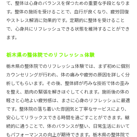
て、整体は心身のバランスを保つための重要な手段となりま
す。整体の施術を受けることで、血行が良くなり、疲労回復
やストレス解消に効果的です。定期的に整体を受けること
で、心身共にリフレッシュできる状態を維持することができ
ます。
栃木県の整体院でのリフレッシュ体験
栃木県の整体院でのリフレッシュ体験では、まず初めに個別
カウンセリングが行われ、体の痛みや疲労の原因を詳しく分
析してもらいます。その後、整体師が巧みな技術で体の歪み
を整え、筋肉の緊張を解きほぐしてくれます。施術後の体の
軽さと心地よい疲労感は、まさに心身のリフレッシュに最適
です。整体院の落ち着いた雰囲気と丁寧なサービスにより、
安心してリラックスできる時間を過ごすことができます。継
続的に通うことで、体のバランスが整い、日常生活において
もパフォーマンスの向上が期待できます。栃木県の整体院で