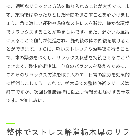
に、適切なリラックス方法を取り入れることが大切です。ま
ず、施術後はゆったりとした時間を過ごすことを心がけまし
ょう。急に激しい運動や過度なストレスを避け、静かな環境
でリラックスすることが望ましいです。また、温かいお風呂
に入ることで血行が促進され、施術後の体の回復を助けるこ
とができます。さらに、軽いストレッチや深呼吸を行うこと
で、体の緊張をほぐし、リラックス状態を持続させることが
できます。整体施術後は、心身のバランスを整えるために、
これらのリラックス方法を取り入れて、日常の疲労を効果的
に解消しましょう。これで、栃木県での整体施術シリーズは
終了ですが、次回も健康維持に役立つ情報をお届けする予定
です。お楽しみに。
整体でストレス解消栃木県のリフ