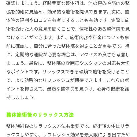
確認しましょう。経験豊富な整体師は、体の歪みや筋肉の緊
張を的確に見極め、効果的な施術を提供できます。次に、整
体院の評判や口コミを参考にすることも有効です。実際に施
術を受けた人の意見を聞くことで、信頼性のある整体院を見
つけることができます。また、施術内容や料金についても事
前に確認し、自分に合った整体院を選ぶことが重要です。特
に、定期的な通院が必要な場合は、アクセスの良さも考慮し
ましょう。最後に、整体院の雰囲気やスタッフの対応も大切
なポイントです。リラックスできる環境で施術を受けること
で、より効果的なリフレッシュが期待できます。これらのポ
イントを押さえて、最適な整体院を見つけ、心身の健康を維
持しましょう。
整体施術後のリラックス方法
整体施術後のリラックス方法も重要です。施術後の体はリラ
ックスしやすく、リフレッシュ効果を最大限に引き出すため