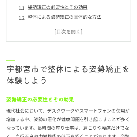
姿勢矯正の必要性とその効果
整体による姿勢矯正の具体的な方法
宇都宮市での整体体験の流れ
姿勢矯正をサポートする日常生活の工夫
整体師の選び方と信頼性
姿勢矯正にかかる費用とその価値
現代の健康問題解決に整体が効果的な理由
宇都宮市で整体による姿勢矯正を
デスクワークが引き起こす姿勢不良
体験しよう
整体が現代人に選ばれる理由
慢性的な疲れを整体で解消
姿勢矯正の必要性とその効果
整体によるストレス管理の重要性
現代社会において、デスクワークやスマートフォンの使用が
現代のライフスタイルに合わせた整体施術
増加する中、姿勢の悪化が健康問題を引き起こすことが多く
整体施術後の健康維持方法
なっています。長時間の座り仕事は、肩こりや腰痛だけでな
デスクワークによる姿勢悪化を整体で改善する方法
く、血行不良や内臓機能の低下を招くことがあります。姿勢