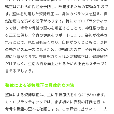
デスクワークが姿勢に与える影響
矯正はこれらの問題を予防し、改善するための有効な手段で
す。整体を利用した姿勢矯正は、身体のバランスを整え、自
整体施術で改善できる姿勢の種類
然治癒力を高める効果があります。特にカイロプラクティッ
宇都宮市でのデスクワーカー向け整体施術
クでは、背骨や骨盤の歪みを矯正することで、神経系の働き
オフィスでできる簡単な姿勢改善エクササイズ
を正常に保ち、全身の健康をサポートします。姿勢が改善さ
整体と併用することで効果を高めるストレッチ
れることで、見た目も良くなり、自信がつくとともに、身体
デスクワークの合間にできる姿勢矯正法
の動きがスムーズになるため、運動能力の向上や疲労感の軽
宇都宮市で人気の整体院カイロプラクティック赤沼
減にも繋がります。整体を取り入れた姿勢矯正は、健康維持
の実力
だけでなく、生活の質を向上させるための重要なステップと
カイロプラクティック赤沼の特徴
言えるでしょう。
利用者の声と施術結果
整体による姿勢矯正の具体的な方法
施術前後の姿勢変化の事例
専門家によるカスタマイズ施術プラン
整体による姿勢矯正は、主に手技療法を中心に行われます。
カイロプラクティックでは、まず初めに姿勢の評価を行い、
定期的なカウンセリングとサポート
背骨や骨盤の歪みを確認します。この評価に基づいて、一人
カイロプラクティック赤沼の最新技術と設備