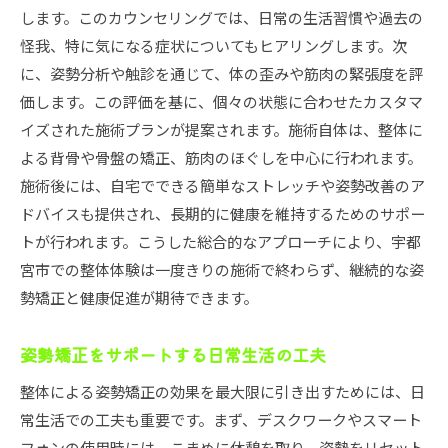
整体と他の健康法との併用効果
します。このカウンセリングでは、日常の生活習慣や過去の
怪我、特に気になる症状についてもヒアリングします。次
宇都宮市での整体がもたらす健康と美しさの両立
に、姿勢分析や触診を通じて、体の歪みや筋肉の緊張度を評
姿勢矯正で得られる健康効果
価します。この評価を基に、個々の状態に合わせたカスタマ
整体が美容に与える影響
イズされた施術プランが提案されます。施術自体は、整体に
健康と美しさを保つための整体施術
よる背骨や骨盤の矯正、筋肉のほぐしを中心に行われます。
整体と美容エクササイズの組み合わせ
施術後には、自宅でできる簡単なストレッチや姿勢改善のア
姿勢改善で得られる自信と魅力
ドバイスも提供され、長期的に健康を維持するためのサポー
宇都宮市の整体院で美と健康を追求
トが行われます。こうした総合的なアプローチにより、宇都
宮市での整体体験は一度きりの施術で終わらず、継続的な姿
整体による姿勢改善で日常生活の質を向上させる方
勢矯正と健康促進が期待できます。
法
姿勢改善がもたらす日常生活の変化
姿勢矯正をサポートする日常生活の工夫
整体施術で得られる具体的なメリット
整体による姿勢矯正の効果を最大限に引き出すためには、日
姿勢改善後のアクティブなライフスタイル
常生活での工夫も重要です。まず、デスクワークやスマート
日常的に実践できる姿勢改善のコツ
フォンの使用時には、こまめに休憩を取り、姿勢をリセット