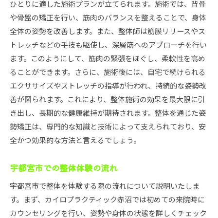
ひとりに適した施術プランが立てられます。施術では、背骨
整体で背骨と骨盤の歪みを矯正する重要性
や骨盤の矯正を行い、筋肉のバランスを整えることで、身体
背骨と骨盤の歪みが健康に与える影響
全体の姿勢を改善します。また、整体師は筋膜リリースやス
整体による歪み矯正のメカニズム
トレッチなどの手技も駆使し、深層筋へのアプローチを行い
歪みを矯正することで得られる効果
ます。このようにして、筋肉の緊張をほぐし、柔軟性を高め
日常生活で歪みを防ぐ姿勢のポイント
ることができます。さらに、施術後には、自宅で続けられる
エクササイズやストレッチの指導が行われ、持続的な姿勢改
歪み矯正における整体の役割
善が図られます。これにより、整体施術の効果を最大限に引
歪みを改善するためのセルフケア方法
き出し、長期的な健康維持が期待されます。整体を通じた姿
自然治癒力を引き出す整体のカスタマイズ施術プラ
勢矯正は、専門的な知識と技術によって支えられており、安
ン
全かつ効果的な方法と言えるでしょう。
自然治癒力と整体の関係
個人に合わせたカスタマイズ施術プラン
宇都宮市での整体体験の流れ
施術後のセルフケアとフォローアップ
宇都宮市で整体を体験する際の流れについて説明いたしま
整体施術プランの相談と提案
す。まず、カイロプラクティック赤沼では初めての来院時に
自然治癒力を高めるための生活習慣
カウンセリングを行い、姿勢や身体の状態を詳しくチェック